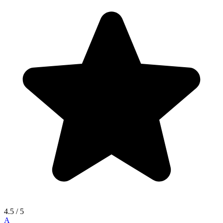
4.5
/ 5
A