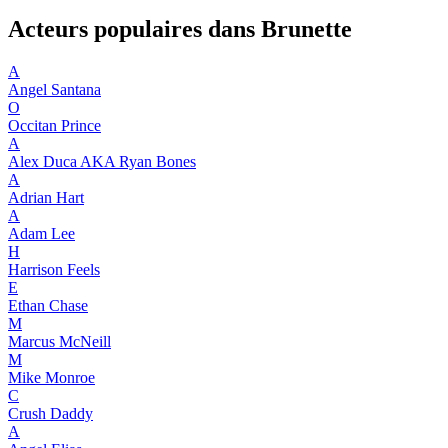
Acteurs populaires dans Brunette
A
Angel Santana
O
Occitan Prince
A
Alex Duca AKA Ryan Bones
A
Adrian Hart
A
Adam Lee
H
Harrison Feels
E
Ethan Chase
M
Marcus McNeill
M
Mike Monroe
C
Crush Daddy
A