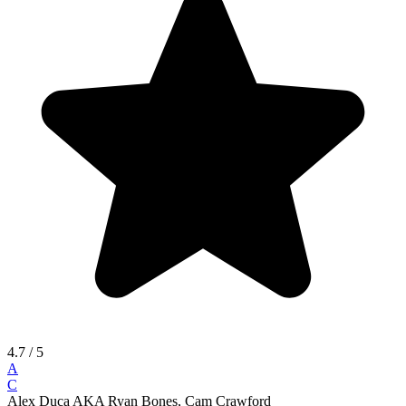
4.7
/ 5
A
C
Alex Duca AKA Ryan Bones, Cam Crawford