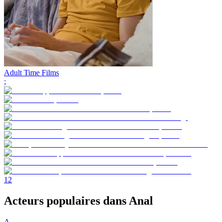
Adult Time Films
;
1
2
Acteurs populaires dans Anal
A