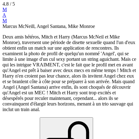
4.8
/ 5
M
A
M
Marcus McNeill, Angel Santana, Mike Monroe
Deux amis hétéros, Mitch et Harry (Marcus McNeil et Mike
Monroe), traversent une période de disette sexuelle quand l'un d'eux
obtient enfin un match sur une application de rencontres. Ils
examinent la photo de profil de quelqu'un nommé 'Angel', qui se
limite à une image d'un cul sexy portant un string aguichant. Mais ce
qui les intrigue VRAIMENT, c'est le fait que le profil met en avant
qu'Angel est prêt à baiser avec deux mecs en même temps ! Mitch et
Harry n'en croient pas leur chance, alors ils invitent Angel chez eux
et se branlent côte à côte pour se préparer à son arrivée. Mais quand
Angel (Angel Santana) arrive enfin, ils sont choqués de découvrir
qu'Angel est un MEC ! Mitch et Harry sont trop excités et
désespérés pour reculer maintenant, cependant... alors ils se
convainquent d'élargir leurs horizons, menant à un trio sauvage qui
inclut un train anal.